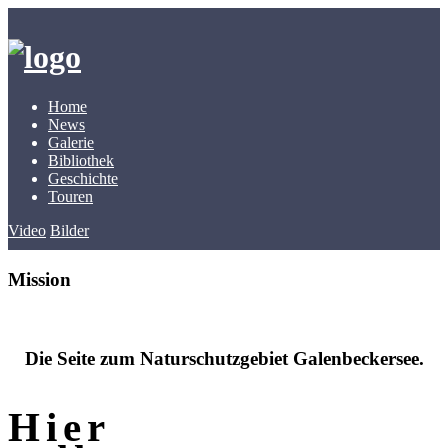
Skip
to
content
Home
News
Galerie
Bibliothek
Geschichte
Touren
Video
Bilder
Mission
Die Seite zum Naturschutzgebiet Galenbeckersee.
Hier